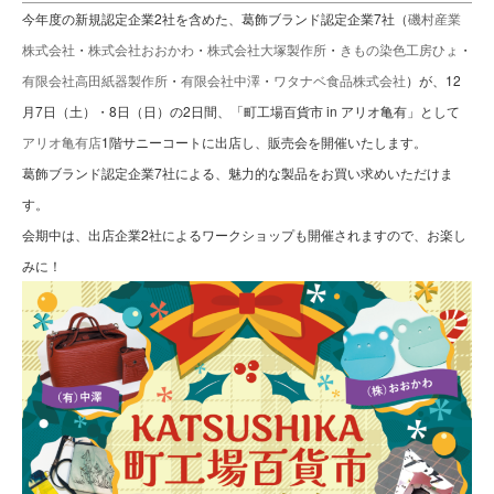
今年度の新規認定企業2社を含めた、葛飾ブランド認定企業7社（
磯村産業
株式会社
・
株式会社おおかわ
・
株式会社大塚製作所
・
きもの染色工房ひょ
・
有限会社高田紙器製作所
・
有限会社中澤
・
ワタナベ食品株式会社
）が、12
月7日（土）・8日（日）の2日間、「町工場百貨市 in アリオ亀有」として
アリオ亀有店
1階サニーコートに出店し、販売会を開催いたします。
葛飾ブランド認定企業7社による、魅力的な製品をお買い求めいただけま
す。
会期中は、出店企業2社によるワークショップも開催されますので、お楽し
みに！