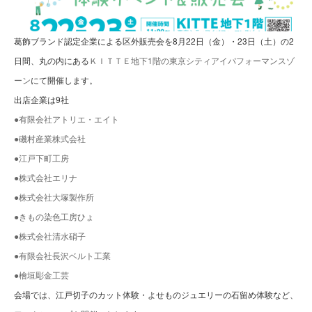
葛飾ブランド認定企業による区外販売会を8月22日（金）・23日（土）の2
日間、丸の内にある
ＫＩＴＴＥ地下1階の東京シティアイパフォーマンスゾ
ーン
にて開催します。
出店企業は9社
●有限会社アトリエ・エイト
●磯村産業株式会社
●江戸下町工房
●株式会社エリナ
●株式会社大塚製作所
●きもの染色工房ひょ
●株式会社清水硝子
●有限会社長沢ベルト工業
●檜垣彫金工芸
会場では、江戸切子のカット体験・よせものジュエリーの石留め体験など、