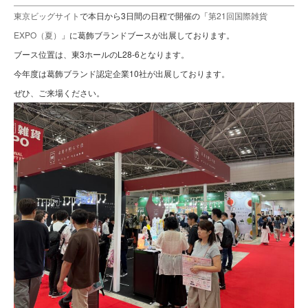
東京ビッグサイト
で本日から3日間の日程で開催の「
第21回国際雑貨
EXPO（夏）
」に葛飾ブランドブースが出展しております。
ブース位置は、東3ホールのL28-6となります。
今年度は葛飾ブランド認定企業10社が出展しております。
ぜひ、ご来場ください。