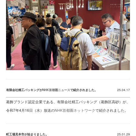
有限会社精工パッキングが
NHK首都圏ニュース
で紹介されました。
25.04.17
葛飾ブランド認定企業である、有限会社精工パッキング（葛飾区高砂）が、
令和7年4月16日（水）放送の
NHK首都圏ネットワーク
で紹介されました。
町工場見本市が始まりました。
25.01.29