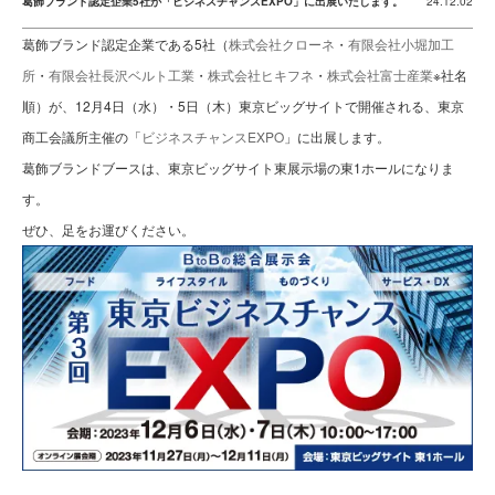
葛飾ブランド認定企業5社が「ビジネスチャンスEXPO」に出展いたします。
24.12.02
葛飾ブランド認定企業である5社（
株式会社クローネ
・
有限会社小堀加工
所
・
有限会社長沢ベルト工業
・
株式会社ヒキフネ
・
株式会社富士産業
※社名
順）が、12月4日（水）・5日（木）東京ビッグサイトで開催される、東京
商工会議所主催の「
ビジネスチャンスEXPO
」に出展します。
葛飾ブランドブースは、東京ビッグサイト東展示場の東1ホールになりま
す。
ぜひ、足をお運びください。