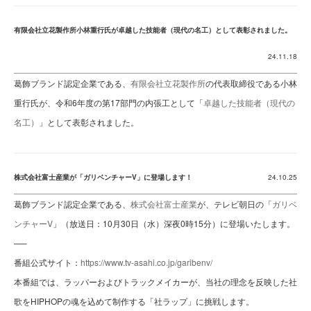
有限会社立花製作所小林重行氏が卓越した技能者（現代の名工）として表彰されました。
24.11.18
葛飾ブランド認定企業である、
有限会社立花製作所
の代表取締役である小林
重行氏が、令和6年度の第17部門の内張工として「
卓越した技能者（現代の
名工）
」として表彰されました。
株式会社富士産業が「ガリベンチャーV」に登場します！
24.10.25
葛飾ブランド認定企業である、
株式会社富士産業
が、テレビ朝日の「
ガリベ
ンチャーV
」（放送日：10月30日（水）深夜0時15分）に登場いたします。
—–
番組公式サイト：
https://www.tv-asahi.co.jp/garibenv/
本番組では、ラッパーおよびトラックメイカーが、当社の理念を反映した社
歌をHIPHOPの魂を込めて制作する「社ラップ」に挑戦します。