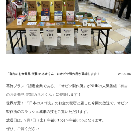
「有吉のお金発見 突撃!カネオくん」にオビツ製作所が登場します！
24.09.06
葛飾ブランド認定企業である、「オビツ製作所」がNHKの人気番組「
有吉
のお金発見 突撃!カネオくん
」に登場します！
世界が驚く!「日本のスゴ技」のお金の秘密と題した今回の放送で、オビツ
製作所のスラッシュ成形の技をご覧いただけます。
放送日は、9月7日（土）午後8:15分〜午後8:55となります。
ぜひ、ご覧ください！