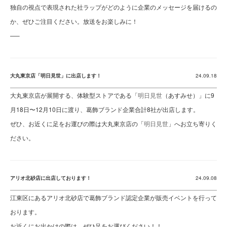
独自の視点で表現された社ラップがどのように企業のメッセージを届けるの
か、ぜひご注目ください。放送をお楽しみに！
—–
大丸東京店「明日見世」に出店します！
24.09.18
大丸東京店が展開する、体験型ストアである「
明日見世
（あすみせ）」に9
月18日〜12月10日に渡り、葛飾ブランド企業合計8社が出店します。
ぜひ、お近くに足をお運びの際は大丸東京店の「
明日見世
」へお立ち寄りく
ださい。
アリオ北砂店に出店しております！
24.09.08
江東区にあるアリオ北砂店で葛飾ブランド認定企業が販売イベントを行って
おります。
お近くにお出かけの際は、ぜひ足をお運びください！！