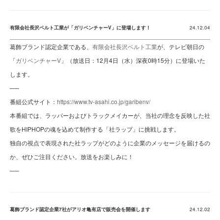
有限会社長沢ベルト工業が「ガリベンチャーV」に登場します！
24.12.04
葛飾ブランド認定企業である、
有限会社長沢ベルト工業
が、テレビ朝日の
「
ガリベンチャーV
」（放送日：12月4日（水）深夜0時15分）に登場いた
します。
—–
番組公式サイト：
https://www.tv-asahi.co.jp/garibenv/
本番組では、ラッパーおよびトラックメイカーが、当社の理念を反映した社
歌をHIPHOPの魂を込めて制作する「社ラップ」に挑戦します。
独自の視点で表現された社ラップがどのように企業のメッセージを届けるの
か、ぜひご注目ください。放送をお楽しみに！
—–
葛飾ブランド認定企業7社がアリオ亀有店で販売会を開催します
24.12.02