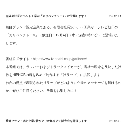
有限会社長沢ベルト工業が「ガリベンチャーV」に登場します！
24.12.04
葛飾ブランド認定企業である、
有限会社長沢ベルト工業
が、テレビ朝日の
「
ガリベンチャーV
」（放送日：12月4日（水）深夜0時15分）に登場いた
します。
—–
番組公式サイト：
https://www.tv-asahi.co.jp/garibenv/
本番組では、ラッパーおよびトラックメイカーが、当社の理念を反映した社
歌をHIPHOPの魂を込めて制作する「社ラップ」に挑戦します。
独自の視点で表現された社ラップがどのように企業のメッセージを届けるの
か、ぜひご注目ください。放送をお楽しみに！
—–
葛飾ブランド認定企業7社がアリオ亀有店で販売会を開催します
24.12.02