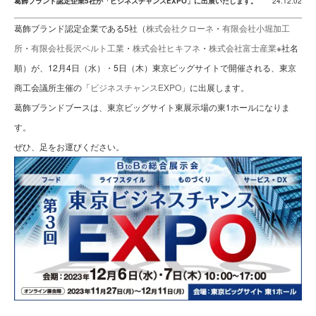
葛飾ブランド認定企業5社が「ビジネスチャンスEXPO」に出展いたします。
24.12.02
葛飾ブランド認定企業である5社（
株式会社クローネ
・
有限会社小堀加工
所
・
有限会社長沢ベルト工業
・
株式会社ヒキフネ
・
株式会社富士産業
※社名
順）が、12月4日（水）・5日（木）東京ビッグサイトで開催される、東京
商工会議所主催の「
ビジネスチャンスEXPO
」に出展します。
葛飾ブランドブースは、東京ビッグサイト東展示場の東1ホールになりま
す。
ぜひ、足をお運びください。