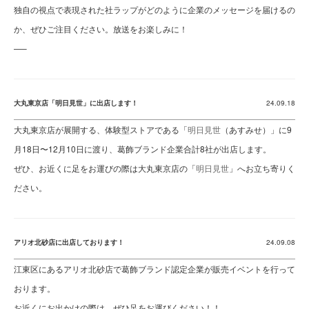
独自の視点で表現された社ラップがどのように企業のメッセージを届けるの
か、ぜひご注目ください。放送をお楽しみに！
—–
大丸東京店「明日見世」に出店します！
24.09.18
大丸東京店が展開する、体験型ストアである「
明日見世
（あすみせ）」に9
月18日〜12月10日に渡り、葛飾ブランド企業合計8社が出店します。
ぜひ、お近くに足をお運びの際は大丸東京店の「
明日見世
」へお立ち寄りく
ださい。
アリオ北砂店に出店しております！
24.09.08
江東区にあるアリオ北砂店で葛飾ブランド認定企業が販売イベントを行って
おります。
お近くにお出かけの際は、ぜひ足をお運びください！！