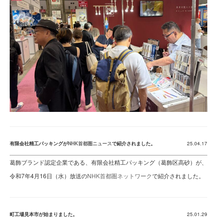
有限会社精工パッキングが
NHK首都圏ニュース
で紹介されました。
25.04.17
葛飾ブランド認定企業である、有限会社精工パッキング（葛飾区高砂）が、
令和7年4月16日（水）放送の
NHK首都圏ネットワーク
で紹介されました。
町工場見本市が始まりました。
25.01.29