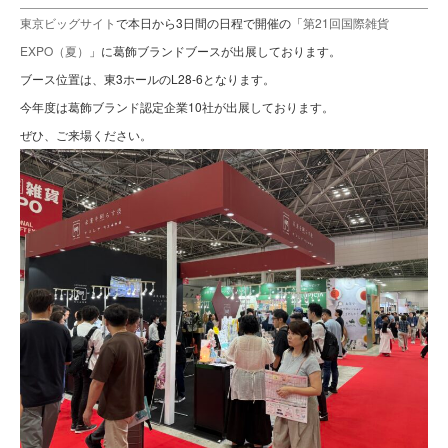
東京ビッグサイト
で本日から3日間の日程で開催の「
第21回国際雑貨
EXPO（夏）
」に葛飾ブランドブースが出展しております。
ブース位置は、東3ホールのL28-6となります。
今年度は葛飾ブランド認定企業10社が出展しております。
ぜひ、ご来場ください。