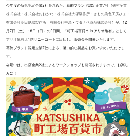
今年度の新規認定企業2社を含めた、葛飾ブランド認定企業7社（
磯村産業
株式会社
・
株式会社おおかわ
・
株式会社大塚製作所
・
きもの染色工房ひょ
・
有限会社高田紙器製作所
・
有限会社中澤
・
ワタナベ食品株式会社
）が、12
月7日（土）・8日（日）の2日間、「町工場百貨市 in アリオ亀有」として
アリオ亀有店
1階サニーコートに出店し、販売会を開催いたします。
葛飾ブランド認定企業7社による、魅力的な製品をお買い求めいただけま
す。
会期中は、出店企業2社によるワークショップも開催されますので、お楽し
みに！