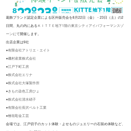
葛飾ブランド認定企業による区外販売会を8月22日（金）・23日（土）の2
日間、丸の内にある
ＫＩＴＴＥ地下1階の東京シティアイパフォーマンスゾ
ーン
にて開催します。
出店企業は9社
●有限会社アトリエ・エイト
●磯村産業株式会社
●江戸下町工房
●株式会社エリナ
●株式会社大塚製作所
●きもの染色工房ひょ
●株式会社清水硝子
●有限会社長沢ベルト工業
●檜垣彫金工芸
会場では、江戸切子のカット体験・よせものジュエリーの石留め体験など、