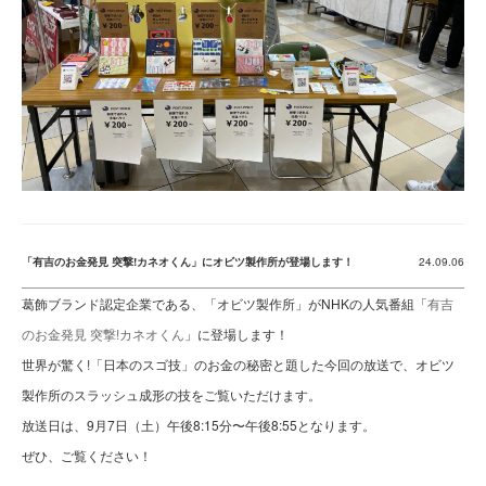
「有吉のお金発見 突撃!カネオくん」にオビツ製作所が登場します！
24.09.06
葛飾ブランド認定企業である、「オビツ製作所」がNHKの人気番組「
有吉
のお金発見 突撃!カネオくん
」に登場します！
世界が驚く!「日本のスゴ技」のお金の秘密と題した今回の放送で、オビツ
製作所のスラッシュ成形の技をご覧いただけます。
放送日は、9月7日（土）午後8:15分〜午後8:55となります。
ぜひ、ご覧ください！