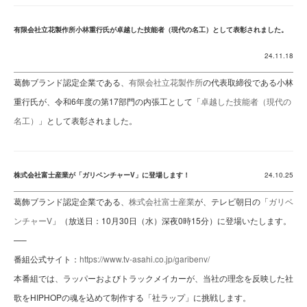
有限会社立花製作所小林重行氏が卓越した技能者（現代の名工）として表彰されました。
24.11.18
葛飾ブランド認定企業である、
有限会社立花製作所
の代表取締役である小林
重行氏が、令和6年度の第17部門の内張工として「
卓越した技能者（現代の
名工）
」として表彰されました。
株式会社富士産業が「ガリベンチャーV」に登場します！
24.10.25
葛飾ブランド認定企業である、
株式会社富士産業
が、テレビ朝日の「
ガリベ
ンチャーV
」（放送日：10月30日（水）深夜0時15分）に登場いたします。
—–
番組公式サイト：
https://www.tv-asahi.co.jp/garibenv/
本番組では、ラッパーおよびトラックメイカーが、当社の理念を反映した社
歌をHIPHOPの魂を込めて制作する「社ラップ」に挑戦します。